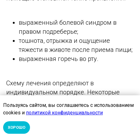
выраженный болевой синдром в
правом подреберье;
тошнота, отрыжка и ощущение
тяжести в животе после приема пищи;
выраженная горечь во рту.
Схему лечения определяют в
индивидуальном порядке. Некоторые
расстройства можно купировать
Пользуясь сайтом, вы соглашаетесь с использованием
консервативным путем. Будет достаточно
cookies и
политикой конфиденциальности
принимать соответствующие препараты. В
других ситуациях надо провести
ХОРОШО
операцию в зоне желчного пузыря.